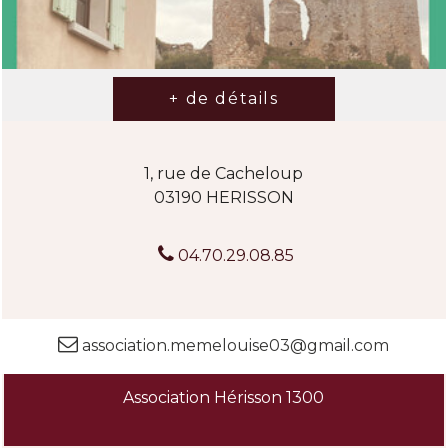
1, rue de Cacheloup
03190 HERISSON
04.70.29.08.85
association.memelouise03@gmail.com
Association Hérisson 1300